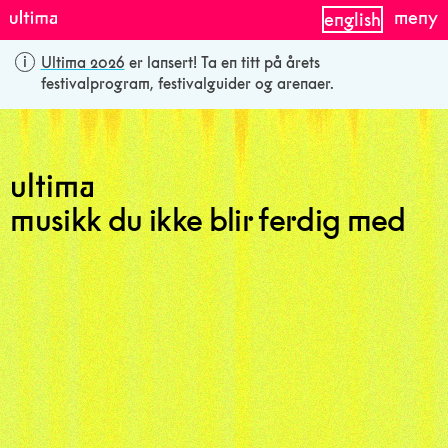
meny
english
Ultima 2026
er lansert! Ta en titt på årets
festivalprogram, festivalguider og arenaer.
musikk du ikke blir ferdig med