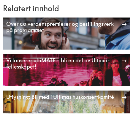
Relatert innhold
Over 20 verdenspremierer og bestillingsverk
på programmet
Vi lanserer ultiMATE – bli en del av Ultima-
fellesskapet!
Utlysning: Bli med i Ultimas huskonsertkomité