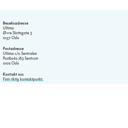
Besøksadresse
Ultima
Øvre Slottsgate 3
0157 Oslo
Postadresse
Ultima c/o Sentralen
Postboks 183 Sentrum
0102 Oslo
Kontakt oss
Finn riktig kontaktpunkt.
Vårt galleri
Besøk vår Flickr.
Les vår
Personvernerklæring
Erklæring om informasjonskapsler
Sosiale medier