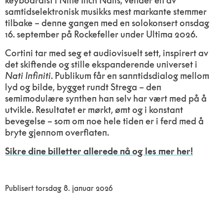
keyboardist i Nine Inch Nails, vender en av
samtidselektronisk musikks mest markante stemmer
tilbake – denne gangen med en solokonsert onsdag
16. september på Rockefeller under Ultima 2026.
Cortini tar med seg et audiovisuelt sett, inspirert av
det skiftende og stille ekspanderende universet i
Nati Infiniti
. Publikum får en sanntidsdialog mellom
lyd og bilde, bygget rundt Strega – den
semimodulære synthen han selv har vært med på å
utvikle. Resultatet er mørkt, ømt og i konstant
bevegelse – som om noe hele tiden er i ferd med å
bryte gjennom overflaten.
Sikre dine billetter allerede nå og les mer her!
Publisert torsdag 8. januar 2026