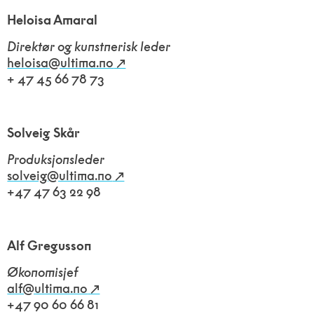
Heloisa Amaral
Direktør og kunstnerisk leder
heloisa@ultima.no
+ 47 45 66 78 73
Solveig Skår
Produksjonsleder
solveig@ultima.no
+47 47 63 22 98
Alf Gregusson
Økonomisjef
alf@ultima.no
+47 90 60 66 81