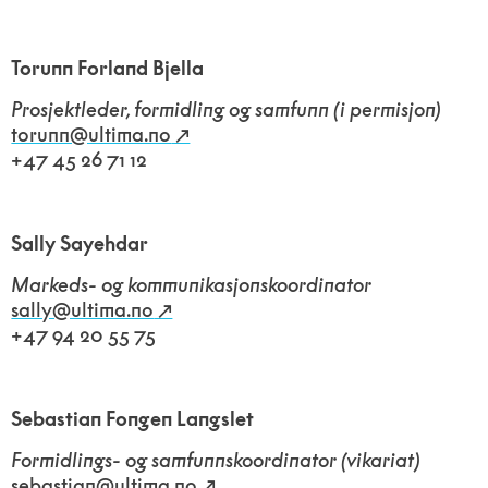
Torunn Forland Bjella
Prosjektleder, formidling og samfunn (i permisjon)
torunn@ultima.no
+47 45 26 71 12
Sally Sayehdar
Markeds- og kommunikasjonskoordinator
sally@ultima.no
+47 94 20 55 75
Sebastian Fongen Langslet
Formidlings- og samfunnskoordinator (vikariat)
sebastian@ultima.no