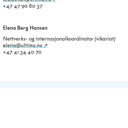
+47 47 90 80 37
Elena Berg Hansen
Nettverks- og internasjonalkoordinator (vikariat)
elena@ultima.no
+47 41 34 40 70
Besøksadresse
Ultima
Øvre Slottsgate 3
0157 Oslo
Postadresse
Ultima c/o Sentralen