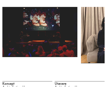
Konsept
Utøvere
Arshia Fatima Haq
Arshia Fatima Haq
Yara Mekawei
Video
Arshia Fatima Haq
Amy Alexander
Anum Awan