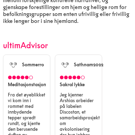
mellom forskjellige kulturelle narrativer, og
gjenskape forestillinger om hjem og hellige rom for
befolkningsgrupper som enten ufrivillig eller frivillig
ikke lenger bor i sine hjemland.
ultimAdvisor
Sommerro
Sathnam2022
●●●●●○
●●●●●○
Meditasjonstasjon
Sakral lykke
Fra det øyeblikket
Jeg kjenner
vi kom inn i
Arshias arbeider
rommet med
på labelen
innbydende
Discostan, et
tepper spredt
samarbeidsprosjekt
rundt, og kjente
om
den berusende
avkolonisering
duften av
der hun jobber