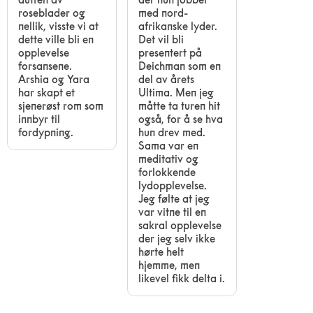
roseblader og
med nord-
nellik, visste vi at
afrikanske lyder.
dette ville bli en
Det vil bli
opplevelse
presentert på
forsansene.
Deichman som en
Arshia og Yara
del av årets
har skapt et
Ultima. Men jeg
sjenerøst rom som
måtte ta turen hit
innbyr til
også, for å se hva
fordypning.
hun drev med.
Sama var en
meditativ og
forlokkende
lydopplevelse.
Jeg følte at jeg
var vitne til en
sakral opplevelse
der jeg selv ikke
hørte helt
hjemme, men
likevel fikk delta i.