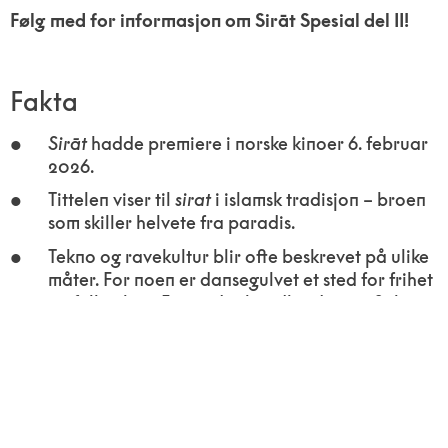
Følg med for informasjon om Sirāt Spesial del II!
Fakta
Sirāt
hadde premiere i norske kinoer 6. februar
2026.
Tittelen viser til
sirat
i islamsk tradisjon – broen
som skiller helvete fra paradis.
Tekno og ravekultur blir ofte beskrevet på ulike
måter. For noen er dansegulvet et sted for frihet
og fellesskap. For andre handler det om flukt og
å vende seg unna politiske realiteter.
Sirāt
utspiller seg i dette spenningsforholdet uten å gi
et entydig svar.