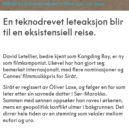
Stillbilde fra
Sirāt
(2025) regissert av Óliver Laxe. Foto: Neon
En teknodrevet leteaksjon blir
til en eksistensiell reise.
David Letellier, bedre kjent som Kangding Ray, er ny
som filmkomponist. Likevel har han gjort seg
bemerket internasjonalt, med flere nominasjoner og
Cannes’ filmmusikkpris for
Sirāt
.
Sirāt
er regissert av Óliver Laxe, og følger en far som
leter etter sin savnede datter i Sør-Marokko.
Sammen med sønnen oppsøker han raves i ørkenen,
mens en geopolitisk konflikt ulmer i bakgrunnen. Det
dirrer hele tiden av en stemning som veksler mellom
eufori og uro.