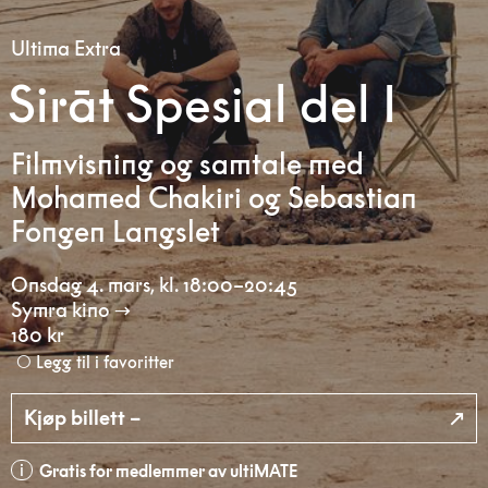
Ultima Extra
Sirāt Spesial del I
Filmvisning og samtale med
Mohamed Chakiri og Sebastian
Fongen Langslet
Onsdag 4. mars
,
kl. 18:00–20:45
Symra kino
180 kr
Legg til i favoritter
Kjøp billett –
Gratis for medlemmer av ultiMATE