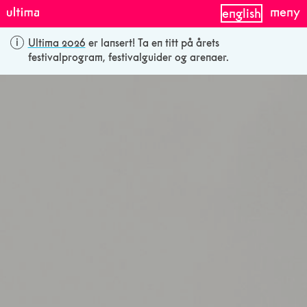
meny
english
Ultima 2026
er lansert! Ta en titt på årets
festivalprogram, festivalguider og arenaer.