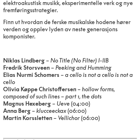
elektroakustisk musikk, eksperimentelle verk og nye
fremføringsstrategier.
Finn ut hvordan de ferske musikalske hodene hører
verden og opplev lyden av neste generasjons
komponister.
Niklas Lindberg
–
No Title (No Filter) I-IIB
Fredrik Storsveen
–
Peeking and Humming
Elias Nurmi Schomers
–
a cello is not a cello is not a
cello
Olivia Køppe Christoffersen
–
hollow forms,
composed of such lines – part 1, the dots
Magnus Hexeberg
–
Ueve
(04:00)
Anna Berg
–
klucceeckax
(06:00)
Martin Korssletten
–
Vellichor
(06:00)