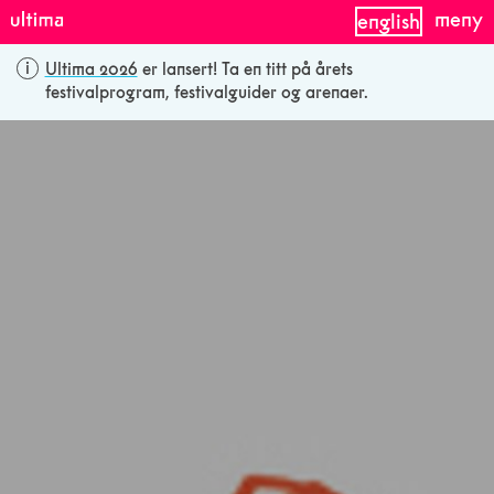
meny
english
Ultima 2026
er lansert! Ta en titt på årets
festivalprogram, festivalguider og arenaer.