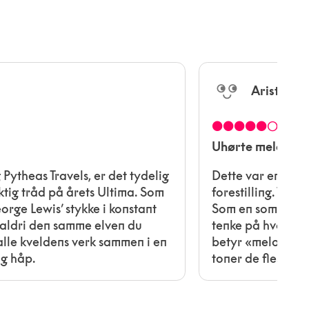
Aristarc
●●●●●○
Uhørte melodier
Pytheas Travels, er det tydelig
Dette var en eks
ktig tråd på årets Ultima. Som
forestilling. Tek
orge Lewis’ stykke i konstant
Som en som kan si
 aldri den samme elven du
tenke på hvor pa
t alle kveldens verk sammen i en
betyr «melodi på 
og håp.
toner de fleste ig