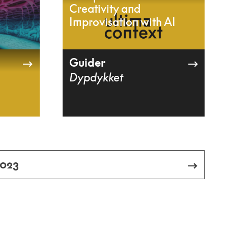
Creativity and
Improvisation with AI
Guider
Dypdykket
2023