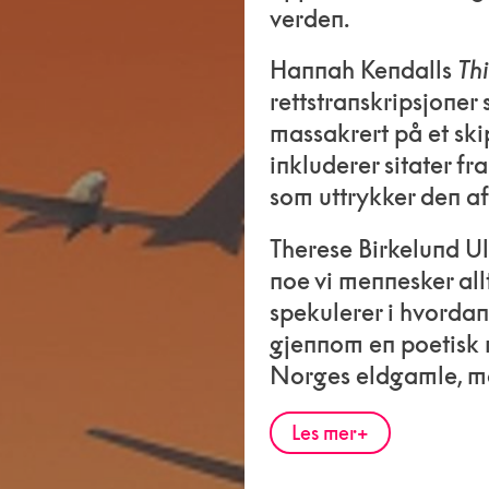
verden.
Hannah Kendalls
Thi
rettstranskripsjoner
massakrert på et ski
inkluderer sitater fr
som uttrykker den af
Therese Birkelund U
noe vi mennesker allt
spekulerer i hvordan
gjennom en poetisk m
Norges eldgamle, m
Les mer