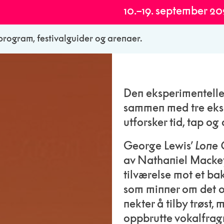
10.–19. september 2
alprogram, festivalguider og arenaer.
Den eksperimentelle
sammen med tre ekse
utforsker tid, tap o
George Lewis’
Lone 
av Nathaniel Mackey
tilværelse mot et b
som minner om det o
nekter å tilby trøst
oppbrutte vokalfrag