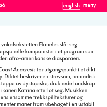
026
meny
english
 vokalsekstetten Ekmeles slår seg
psjonelle komponister i et program som
g den afro-amerikanske diasporaen.
Coast Anacrusis
tar utgangspunkt i et dikt
. Diktet beskriver en strevsom, nomadisk
akteppe av dystopiske, druknede landskap
rkanen Katrina etterlot seg. Musikken
, mens ensomme trekkspillteksturer og
menter maner fram ubehaget i en ustabil