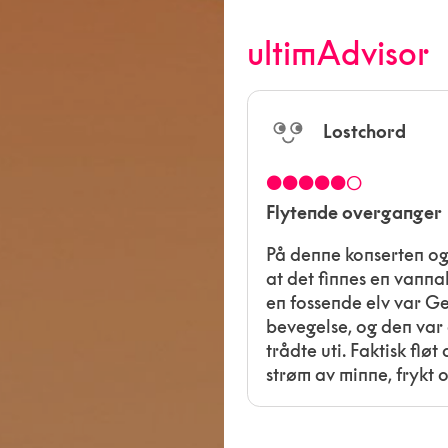
ultimAdvisor
Lostchord
●●●●●○
Flytende overganger
På denne konserten og 
at det finnes en vanna
en fossende elv var Ge
bevegelse, og den var
trådte uti. Faktisk flø
strøm av minne, frykt 