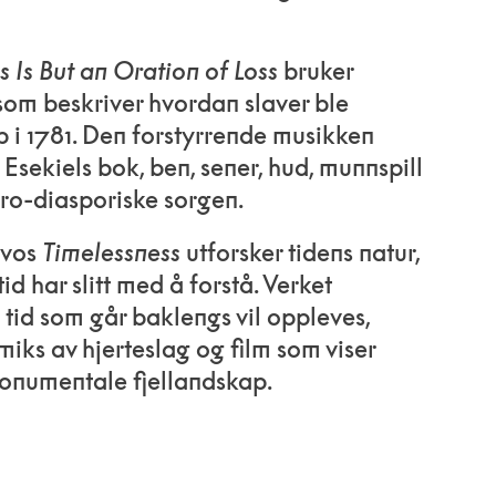
s Is But an Oration of Loss
bruker
 som beskriver hvordan slaver ble
p i 1781. Den forstyrrende musikken
a Esekiels bok, ben, sener, hud, munnspill
ro-diasporiske sorgen.
lvos
Timelessness
utforsker tidens natur,
id har slitt med å forstå. Verket
 tid som går baklengs vil oppleves,
iks av hjerteslag og film som viser
onumentale fjellandskap.