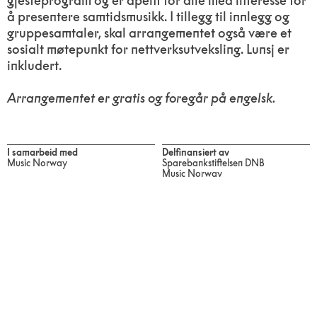
gjesteprogram og er åpent for alle med interesse for
å presentere samtidsmusikk. I tillegg til innlegg og
gruppesamtaler, skal arrangementet også være et
sosialt møtepunkt for nettverksutveksling. Lunsj er
inkludert.
Arrangementet er gratis og foregår på engelsk.
I samarbeid med
Delfinansiert av
Music Norway
Sparebankstiftelsen DNB
Music Norway
Utenriksdepartementet
Fritt Ord
Festivalprogram 2023