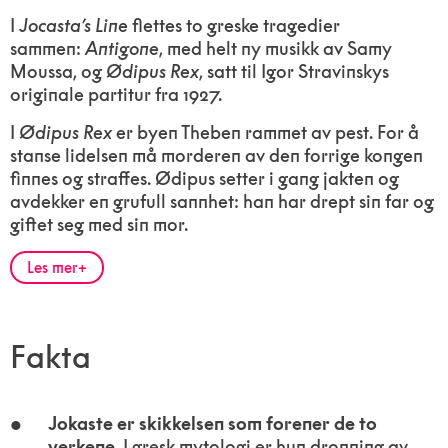
I
Jocasta’s Line
flettes to greske tragedier
sammen:
Antigone
, med helt ny musikk av Samy
Moussa, og
Ødipus Rex
, satt til Igor Stravinskys
originale partitur fra 1927.
I
Ødipus Rex
er byen Theben rammet av pest. For å
stanse lidelsen må morderen av den forrige kongen
finnes og straffes. Ødipus setter i gang jakten og
avdekker en grufull sannhet: han har drept sin far og
giftet seg med sin mor.
Les mer
Fakta
Jokaste er skikkelsen som forener de to
verkene.
I gresk mytologi er hun dronning av