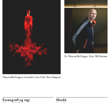
Sir Wayne McGregor. Foto: Pål Hansen
Wayne McGregors
Jocasta's Line
. Foto: Ravi Deepres
Koreografi og regi
Musikk
Wayne McGregor
Igor Stravinsky
Samy Moussa