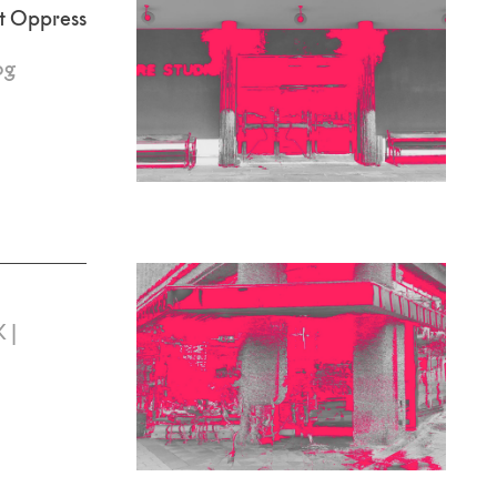
ot Oppress
og
 |