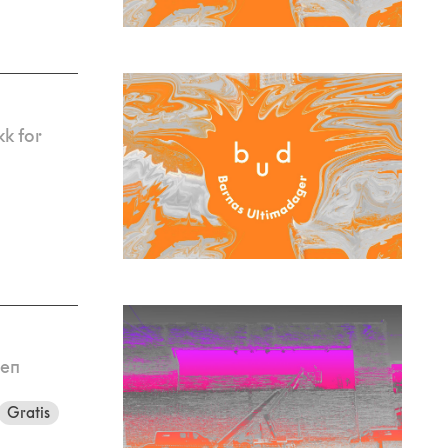
k for
 en
Gratis