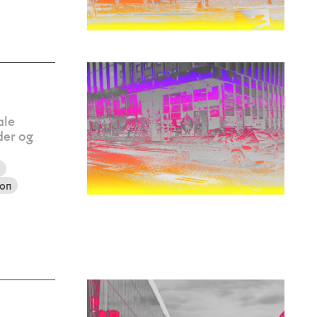
ale
der og
t
ion