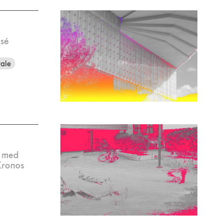
osé
ale
– med
Kronos