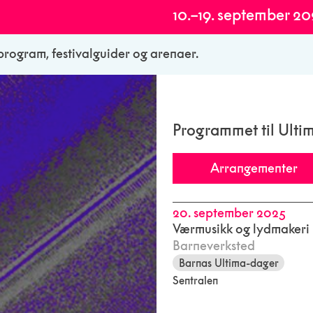
10.–19. september 2
alprogram, festivalguider og arenaer.
Programmet til Ulti
Arrangementer
20. september 2025
Værmusikk og lydmakeri
Barneverksted
Barnas Ultima-dager
Sentralen