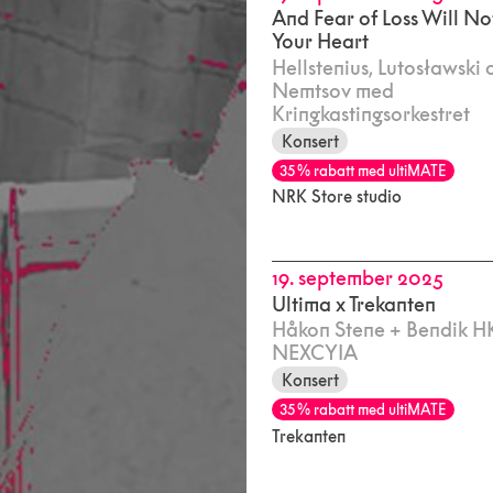
And Fear of Loss Will N
Your Heart
Hellstenius, Lutosławski 
Nemtsov med
Kringkastingsorkestret
Konsert
35 % rabatt med ultiMATE
NRK Store studio
19. september 2025
Ultima x Trekanten
Håkon Stene + Bendik HK
NEXCYIA
Konsert
35 % rabatt med ultiMATE
Trekanten