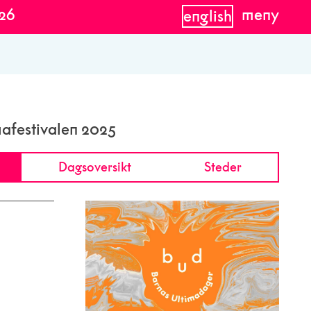
026
meny
english
mafestivalen 2025
Dagsoversikt
Steder