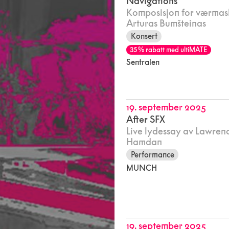
Navigations
Komposisjon for værmas
Arturas Bumšteinas
Konsert
35 % rabatt med ultiMATE
Sentralen
19. september 2025
After SFX
Live lydessay av Lawren
Hamdan
Performance
MUNCH
19. september 2025