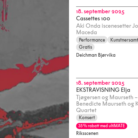
18. september 2025
Cassettes 100
Aki Onda iscenesetter J
Maceda
Performance
Kunstnersamt
Gratis
Deichman Bjørvika
18. september 2025
EKSTRAVISNING Elja
Tjøgersen og Maurseth 
Benedicte Maurseth og 
Quartet
Konsert
35 % rabatt med ultiMATE
Riksscenen