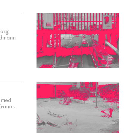
Jörg
idmann
– med
Kronos