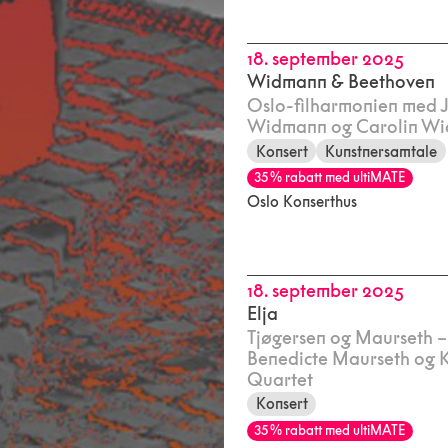
18. september 2025
Widmann & Beethoven
Oslo-filharmonien med 
Widmann og Carolin W
Konsert
Kunstnersamtale
35 % rabatt med ultiMATE
Oslo Konserthus
18. september 2025
Elja
Tjøgersen og Maurseth 
Benedicte Maurseth og 
Quartet
Konsert
35 % rabatt med ultiMATE