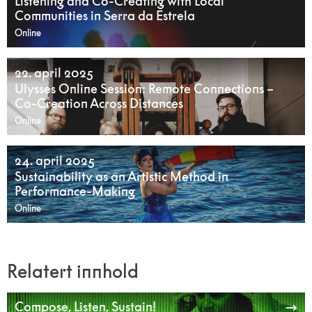
Listening and Co-Creating with Local
Communities in Serra da Estrela
Online
22. april 2025
Ulysses Online Session: Remote Connections –
Co-Creation Across Distances
Online
24. april 2025
Sustainability as an Artistic Method in
Performance-Making
Online
Relatert innhold
Compose, Listen, Sustain!