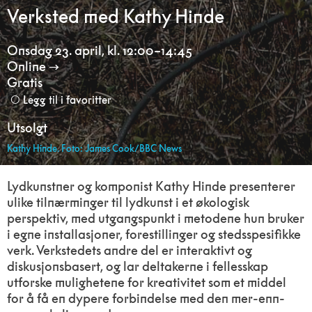
Verksted med Kathy Hinde
Onsdag 23. april
,
kl. 12:00–14:45
Online
Gratis
Legg til i favoritter
Utsolgt
Kathy Hinde. Foto: James Cook/BBC News
Lydkunstner og komponist Kathy Hinde presenterer
ulike tilnærminger til lydkunst i et økologisk
perspektiv, med utgangspunkt i metodene hun bruker
i egne installasjoner, forestillinger og stedsspesifikke
verk. Verkstedets andre del er interaktivt og
diskusjonsbasert, og lar deltakerne i fellesskap
utforske mulighetene for kreativitet som et middel
for å få en dypere forbindelse med den mer-enn-