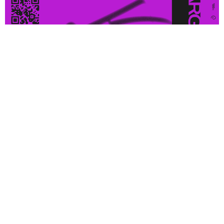
Festivalprogram 2023
Besøksadresse
Ultima
Øvre Slottsgate 3
0157 Oslo
Postadresse
Ultima c/o Sentralen
Postboks 183 Sentrum
0102 Oslo
Kontakt oss
Finn riktig kontaktpunkt.