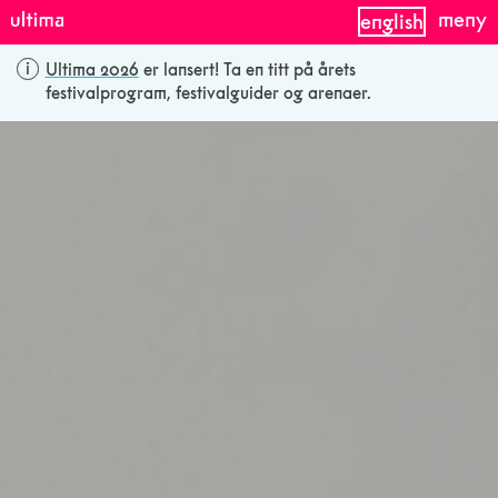
meny
english
Ultima 2026
er lansert! Ta en titt på årets
festivalprogram, festivalguider og arenaer.