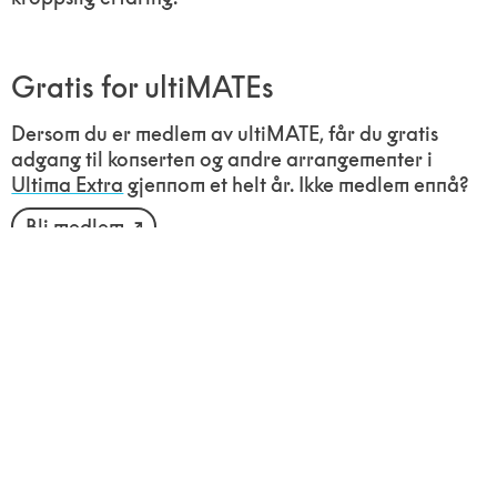
Gratis for ultiMATEs
Dersom du er medlem av ultiMATE, får du gratis
adgang til konserten og andre arrangementer i
Ultima Extra
gjennom et helt år. Ikke medlem ennå?
Bli medlem
Program
På Vega Scene:
Kl. 18:00 – Filmvisning av
Sirāt
Kl. 19:55 – Samtale med Kangding Ray, moderert av