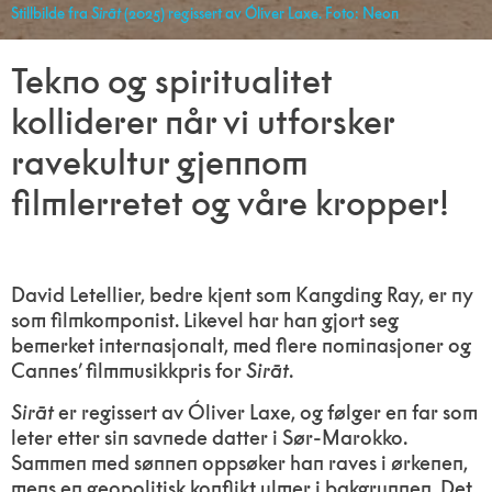
Stillbilde fra
Sirāt
(2025) regissert av Óliver Laxe. Foto: Neon
Tekno og spiritualitet
kolliderer når vi utforsker
ravekultur gjennom
filmlerretet og våre kropper!
David Letellier, bedre kjent som Kangding Ray, er ny
som filmkomponist. Likevel har han gjort seg
bemerket internasjonalt, med flere nominasjoner og
Cannes’ filmmusikkpris for
Sirāt
.
Sirāt
er regissert av Óliver Laxe, og følger en far som
leter etter sin savnede datter i Sør-Marokko.
Sammen med sønnen oppsøker han raves i ørkenen,
mens en geopolitisk konflikt ulmer i bakgrunnen. Det