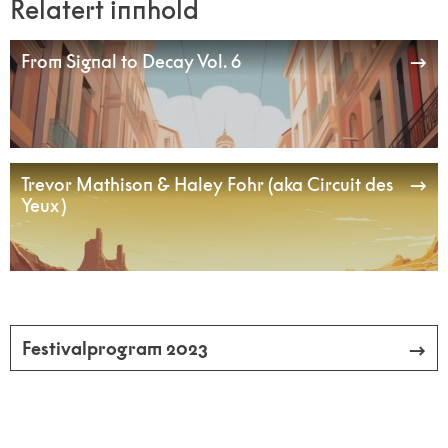
Relatert innhold
From Signal to Decay Vol. 6
Trevor Mathison & Haley Fohr (aka Circuit des
Yeux )
Festivalprogram 2023