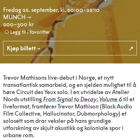
Fredag 22. september
,
kl. 20:00–22:10
MUNCH
200–300 kr
Legg til i favoritter
Kjøp billett –
Trevor Mathisons live-debut i Norge, et nytt
transatlantisk samarbeid, og en sjelden mulighet til å
høre Circuit des Yeux solo. I en utvidelse av Atelier
Nords utstilling
From Signal to Decay: Volume 6
til et
liveformat, framfører Trevor Mathison (Black Audio
Film Collective, Hallucinator, Dubmorphology) et
solosett som drar veksler på hans grundige
utforskning av skjult akustikk og koloniale spor i
urbane rom.