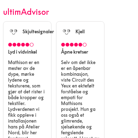
ultimAdvisor
Skjultesignaler
Kjell
●●●●●○
●●●●●○
Lyd i vidvinkel
Åpne kretser
Mathison er en
Selv om det ikke
mester av de
er en åpenbar
dype, mørke
kombinasjon,
lydene og
viste Circuit des
teksturene, som
Yeux en ektefølt
gjør at det rister i
forståelse og
både kropper og
empati for
tekstiler.
Mathisons
Lydverdenen vi
prosjekt. Hun ga
fikk oppleve i
oss også et
installasjonen
glimrende,
hans på Atelier
sjelsøkende og
Nord, blir her
fengslende