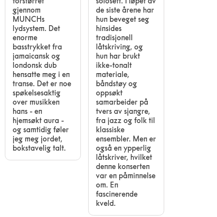
forstørret
solosett. I løpet av
gjennom
de siste årene har
MUNCHs
hun beveget seg
lydsystem. Det
hinsides
enorme
tradisjonell
basstrykket fra
låtskriving, og
jamaicansk og
hun har brukt
londonsk dub
ikke-tonalt
hensatte meg i en
materiale,
transe. Det er noe
båndstøy og
spøkelsesaktig
oppsøkt
over musikken
samarbeider på
hans - en
tvers av sjangre,
hjemsøkt aura -
fra jazz og folk til
og samtidig føler
klassiske
jeg meg jordet,
ensembler. Men er
bokstavelig talt.
også en ypperlig
låtskriver, hvilket
denne konserten
var en påminnelse
om. En
fascinerende
kveld.