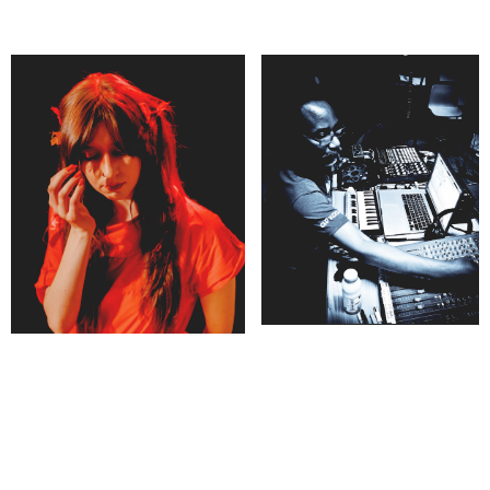
Trevor Mathison I Foto: Claudette Johnson
Haley Fohr I Foto: Evan Jenkins
I samarbeid med
Med støtte fra
MUNCH
EUs kulturprogram Kreativt Europa