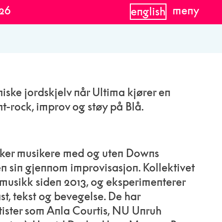
026
meny
english
iske jordskjelv når Ultima kjører en
t-rock, improv og støy på Blå.
ker musikere med og uten Downs
n sin gjennom improvisasjon. Kollektivet
t musikk siden 2013, og eksperimenterer
st, tekst og bevegelse. De har
ister som Anla Courtis, NU Unruh