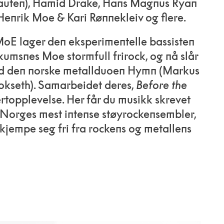
auten), Hamid Drake, Hans Magnus Ryan
enrik Moe & Kari Rønnekleiv og flere.
MoE lager den eksperimentelle bassisten
umsnes Moe stormfull frirock, og nå slår
 den norske metallduoen Hymn (Markus
Rokseth). Samarbeidet deres,
Before the
ertopplevelse. Her får du musikk skrevet
 Norges mest intense støyrockensembler,
kjempe seg fri fra rockens og metallens