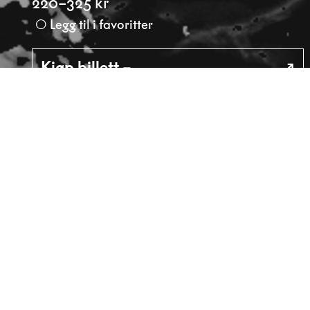
220–325 kr
Legg til i favoritter
Kjøp billett –
NODE / Brian Cliff Olguin for Ultima
Besøksadresse
Sosiale me
Ultima
Facebook
Øvre Slottsgate 3
Instagram
0157 Oslo
Postadresse
Ultima c/o Sentralen
Postboks 183 Sentrum
0102 Oslo