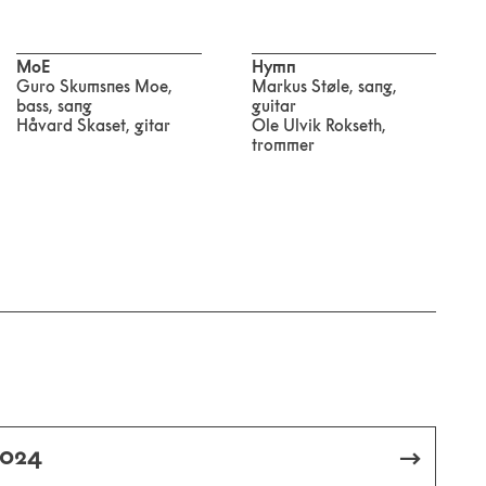
MoE
Hymn
Guro Skumsnes Moe,
Markus Støle, sang,
bass, sang
guitar
Håvard Skaset, gitar
Ole Ulvik Rokseth,
trommer
2024