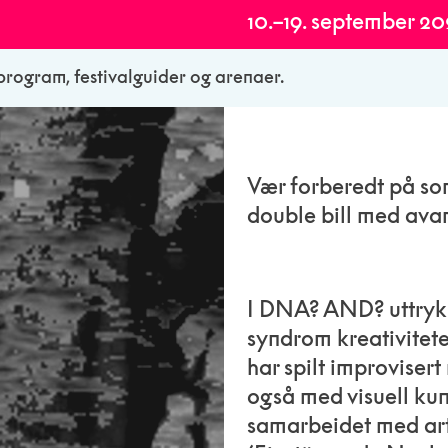
10.–19. september 2
alprogram, festivalguider og arenaer.
Vær forberedt på son
double bill med avan
I DNA? AND? uttryk
syndrom kreativitete
har spilt improviser
også med visuell kun
samarbeidet med art