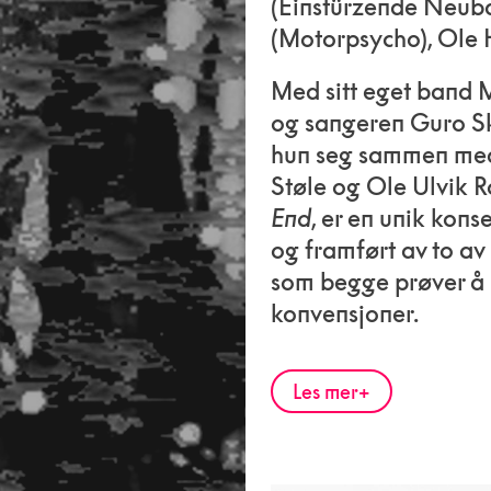
(Einstürzende Neub
(Motorpsycho), Ole H
Med sitt eget band 
og sangeren Guro Sk
hun seg sammen med
Støle og Ole Ulvik 
End
, er en unik kons
og framført av to av
som begge prøver å 
konvensjoner.
Les mer