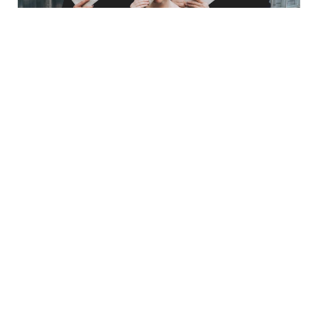
18. september 2026
Og så været
35% rabatt for ultiMATEs
Kulturkirken Jakob