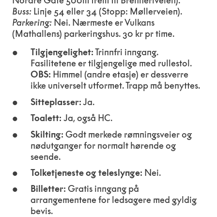
Nordre Gate 500m frem til Brenneriveien).
Buss:
Linje 54 eller 34 (Stopp: Møllerveien).
Parkering:
Nei. Nærmeste er Vulkans
(Mathallens) parkeringshus. 30 kr pr time.
Tilgjengelighet:
Trinnfri inngang.
Fasilitetene er tilgjengelige med rullestol.
OBS:
Himmel (andre etasje) er dessverre
ikke universelt utformet. Trapp må benyttes.
Sitteplasser:
Ja.
Toalett:
Ja, også HC.
Skilting:
Godt merkede rømningsveier og
nødutganger for normalt hørende og
seende.
Tolketjeneste og teleslynge:
Nei.
Billetter:
Gratis inngang på
arrangementene for ledsagere med gyldig
bevis.