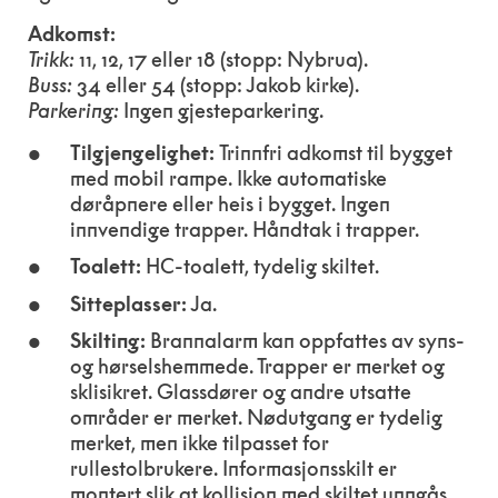
Adkomst:
Trikk:
11, 12, 17 eller 18 (stopp: Nybrua).
Buss:
34 eller 54 (stopp: Jakob kirke).
Parkering:
Ingen gjesteparkering.
Tilgjengelighet:
Trinnfri adkomst til bygget
med mobil rampe. Ikke automatiske
døråpnere eller heis i bygget. Ingen
innvendige trapper. Håndtak i trapper.
Toalett:
HC-toalett, tydelig skiltet.
Sitteplasser:
Ja.
Skilting:
Brannalarm kan oppfattes av syns-
og hørselshemmede. Trapper er merket og
sklisikret. Glassdører og andre utsatte
områder er merket. Nødutgang er tydelig
merket, men ikke tilpasset for
rullestolbrukere. Informasjonsskilt er
montert slik at kollisjon med skiltet unngås.