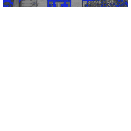
Mothers are worried
35 % rabatt med ultiMATE
Ultima 2025: Kunstnere begir seg ut i det
ukjente
Besøksadresse
Ultima
Øvre Slottsgate 3
0157 Oslo
Postadresse