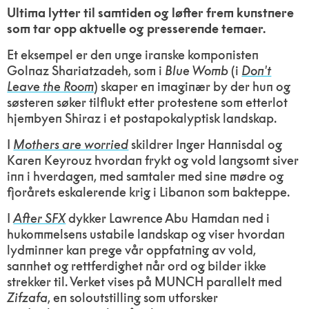
Ultima lytter til samtiden og løfter frem kunstnere
som tar opp aktuelle og presserende temaer.
Et eksempel er den unge iranske komponisten
Golnaz Shariatzadeh, som i
Blue Womb
(i
Don't
Leave the Room
) skaper en imaginær by der hun og
søsteren søker tilflukt etter protestene som etterlot
hjembyen Shiraz i et postapokalyptisk landskap.
I
Mothers are worried
skildrer Inger Hannisdal og
Karen Keyrouz hvordan frykt og vold langsomt siver
inn i hverdagen, med samtaler med sine mødre og
fjorårets eskalerende krig i Libanon som bakteppe.
I
After SFX
dykker Lawrence Abu Hamdan ned i
hukommelsens ustabile landskap og viser hvordan
lydminner kan prege vår oppfatning av vold,
sannhet og rettferdighet når ord og bilder ikke
strekker til. Verket vises på MUNCH parallelt med
Zifzafa
, en soloutstilling som utforsker