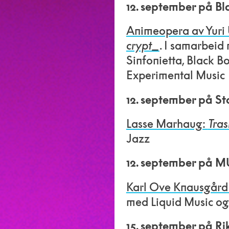
12. september på Bl
Animeopera av Yuri 
crypt_
. I samarbeid
Sinfonietta, Black 
Experimental Music
12. september på St
Lasse Marhaug:
Tras
Jazz
12. september på 
Karl Ove Knausgård
med Liquid Music 
15. september på Ri