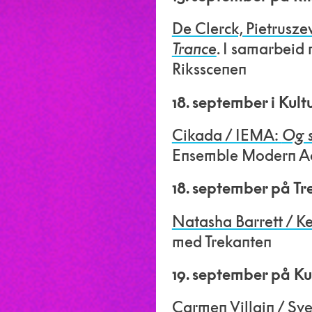
De Clerck, Pietrusz
Trance
. I samarbeid
Riksscenen
18. september i Kult
Cikada / IEMA:
Og 
Ensemble Modern A
18. september på Tr
Natasha Barrett / 
med Trekanten
19. september på Ku
Carmen Villain / Sv