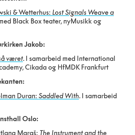
ewski & Wetterhus:
Lost Signals Weave a
 med Black Box teater, nyMusikk og
urkirken Jakob:
så været
. I samarbeid med International
cademy, Cikada og HfMDK Frankfurt
ekanten:
Kelman Duran:
Saddled With
. I samarbeid
nsthall Oslo:
etlana Maraš:
The Instrument and the