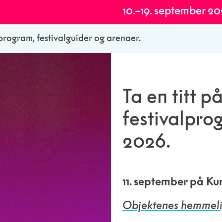
10.–19. september 2
alprogram, festivalguider og arenaer.
Ta en titt 
festivalpro
2026.
11. september på Ku
Objektenes hemmeli