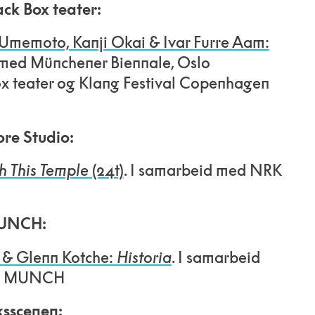
ack Box teater:
Umemoto, Kanji Okai & Ivar Furre Aam:
 med Münchener Biennale, Oslo
Box teater og Klang Festival Copenhagen
ore Studio:
h This Temple
(24t)
. I samarbeid med NRK
MUNCH:
 & Glenn Kotche:
Historia
. I samarbeid
og MUNCH
ksscenen: