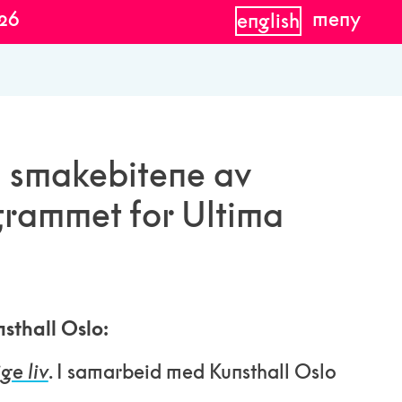
026
meny
english
på smakebitene av
grammet for Ultima
nsthall Oslo:
ge liv
. I samarbeid med Kunsthall Oslo