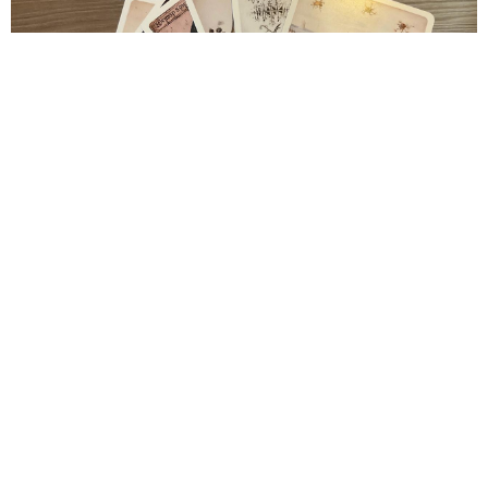
17. september 2026
Once we sang of Ice and Fire
Deichman Bjørvika