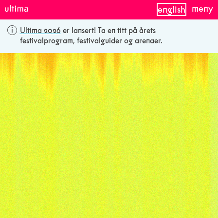
meny
english
Ultima 2026
er lansert! Ta en titt på årets
festivalprogram, festivalguider og arenaer.